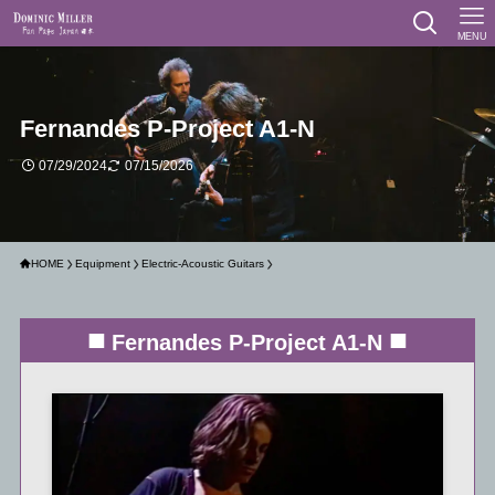
MENU
Fernandes P-Project A1-N
07/29/2024
07/15/2026
HOME
Equipment
Electric-Acoustic Guitars
■
■
Fernandes P-Project A1-N