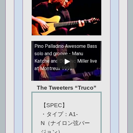
Pino Palladino Awesome Bass
solo and groove - Manu
この動画を YouTube で視
Katche and Dominic Miller live
聴
at Montreux 1999
The Tweeters “Truco”
【SPEC】
・タイプ：A1-
N（ナイロン弦バー
ジョン）