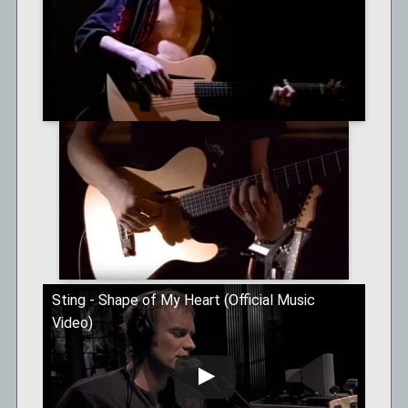
Sting - Shape of My Heart (Official Music
Video)
この動画を YouTube で視聴