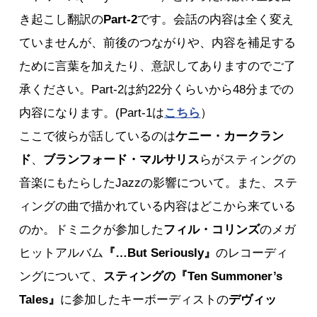
き起こし翻訳の
Part-2
です。会話の内容は全く変え
ていませんが、前後のつながりや、内容を補足する
ために言葉を加えたり、意訳してありますのでご了
承ください。Part-2は約22分くらいから48分までの
内容になります。(Part-1は
こちら
）
ここで彼らが話しているのは
ケニー・カークラン
ド
、
ブランフォード・マルサリス
らがスティングの
音楽にもたらしたJazzの影響について。また、ステ
ィングの曲で描かれている内容はどこから来ている
のか。ドミニクが参加した
フィル・コリンズ
のメガ
ヒットアルバム
『…But Seriously』
のレコーディ
ングについて、
スティングの『Ten Summoner’s 
Tales』
に参加したキーボーディストの
デヴィッ