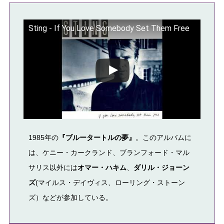
Sting - If You Love Somebody Set Them Free
この動画を YouTube で視聴
1985年の
『ブルータートルの夢』
。このアルバムに
は、ケニー・カークランド、ブランフォード・マル
サリス以外には
オマー・ハキム
、
ダリル・ジョーン
ズ
(マイルス・デイヴィス、ローリング・ストーン
ズ）などが参加している。