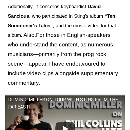
Additionally, it concerns keyboardist 
David 
Sancious
, who participated in Sting's album 
“Ten 
Summoner's Tales”
, and the music video for that 
 Also,For those in English-speakers 
album.
who understand the content, as numerous 
musicians—primarily from the prog rock 
scene—appear, I have endeavoured to 
include video clips alongside supplementary 
commentary.
DOMINIC MILLER ON TOUR WITH STING FROM THE
FAR EAST!
この動画を YouTube で視聴