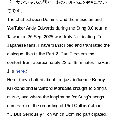
ド・サンシャス
の話と、あのアルバムの
MV
につい
てです。
The chat between Dominic and the musician and 
YouTuber Andy Edwards during the Sting 3.0 tour in 
Taiwan on 26 Sep. 2025 was truly fascinating. For 
Japanese fans, I have transcribed and translated the 
dialogue, this is the Part 2. Part 2 covers the 
content from approximately 22 to 48 minutes in.(Part 
1 is 
here
.)
Here, they chatted about the jazz influence 
Kenny 
Kirkland
 and 
Branford Marsalis
 brought to Sting's 
music, and where the inspiration for Sting's songs 
comes from, the recording of 
Phil Collins
' album 
“…But Seriously”,
 on which Dominic participated. 