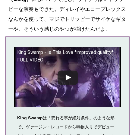
ピーな演奏もできた。ディレイやエコープレックス
なんかを使って、マジでトリッピーでサイケなギタ
ーや、そういう感じのやつが弾けたんだよ。
King Swamp - Is This Love *improved quality*
FULL VIDEO
この動画を YouTube で視聴
King Swamp
は「売れる事が絶対条件」のような形
で、ヴァージン・レコードから鳴物入りでデビュー