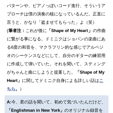
パターンや、ピアノっぽいコード進行、そういうア
プローチは僕の演奏の核になっているんだ。正直に
言うと、かなり「盗ませてもらった」よ（笑）
」
(
筆者注：
これが後に
「Shape of My 
Heart
の作曲
に繋がる事になる。ドミニクはショパンの楽曲にあ
る6度の和音を、マクラフリン的な感じでアルペジ
オのシーケンスなどにして、自分のギターの練習用
に作成して弾いていた。それを聞いて、スティング
がちゃんと曲にしようと提案した。
「Shape of My 
Heart」
に関してドミニク自身による詳しい話は
こ
ち
ら
。
）
A:
今、君の話を聞いて、初めて気づいたんだけど、
「Englishman in New York」
のオリジナル録音を