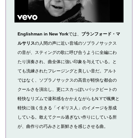
Englishman in New York
では、
ブランフォード・マ
ルサリス
の
人間の声に近い音域のソプラノサックス
の音が、
スティングの歌に呼び合うように全編
にわ
たり演奏され、曲全体に強い印象を与えている。
と
ても洗練されたフレージングと美しい音だ。アルト
ではなく、ソプラノサックスの高音が軽快な都会の
クールさを演出し、更にスカっぽいバックビートの
軽快なリズムで違和感をかかえながらもN.Yで颯爽と
軽快に強く生きる「イギリス人」のイメージを形成
している。敢えてクール過ぎない作りにしている所
が、曲作りの巧みさと新鮮さを感じさせる曲。