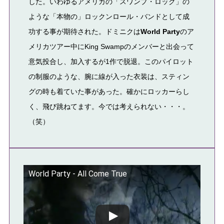
した。いわゆるアメリカの「スワンプ・ロック」の
ような「本物の」ロックンロール・バンドとして成
功する事が期待された。ドミニクは
World Party
のア
メリカツアー中にKing Swampのメンバーと出会って
意気投合し、加入するが1作で脱退。このパイロット
の制服のような、腕に線が入った衣装は、スティン
グの時も着ていた事があった。確かにロッカーらし
く、飛び跳ねてます。今では考えられない・・・。
（笑）
World Party - All Come True
この動画を YouTube で視聴