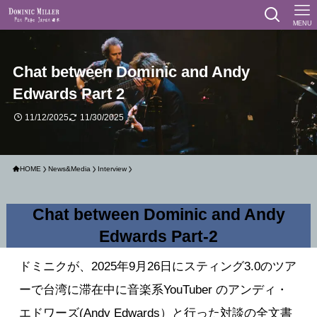
MENU
Chat between Dominic and Andy
Edwards Part 2
11/12/2025
11/30/2025
HOME
News&Media
Interview
Chat between Dominic and Andy
Edwards Part-2
ドミニクが、2025年9月26日にスティング3.0のツア
ーで台湾に滞在中に音楽系YouTuber のアンディ・
エドワーズ(Andy Edwards）と行った対談の全文書