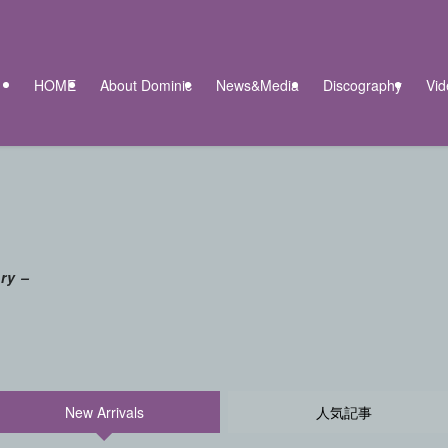
HOME
About Dominic
News&Media
Discography
Vid
ry –
New Arrivals
人気記事