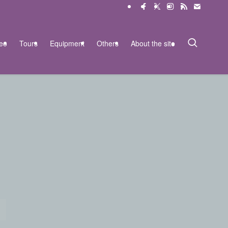
eo
Tours
Equipment
Others
About the site