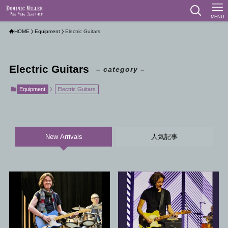
MENU
HOME
Equipment
Electric Guitars
Electric Guitars
– category –
Equipment
Electric Guitars
New Arrivals
人気記事