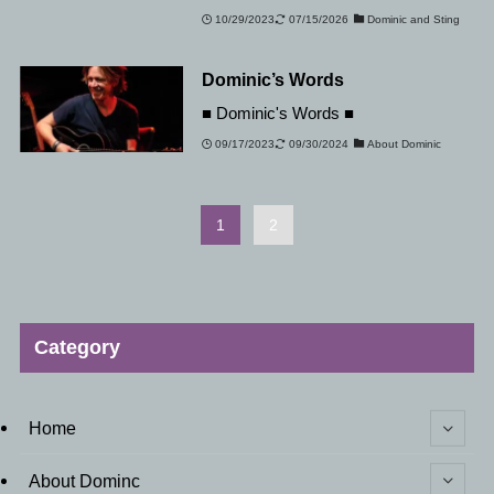
10/29/2023
07/15/2026
Dominic and Sting
Dominic’s Words
■ Dominic's Words ■
09/17/2023
09/30/2024
About Dominic
1
2
Category
Home
About Dominc